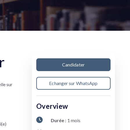
r
Candidater
Echanger sur WhatsApp
lle sur
Overview
Durée :
1 mois
i(e)