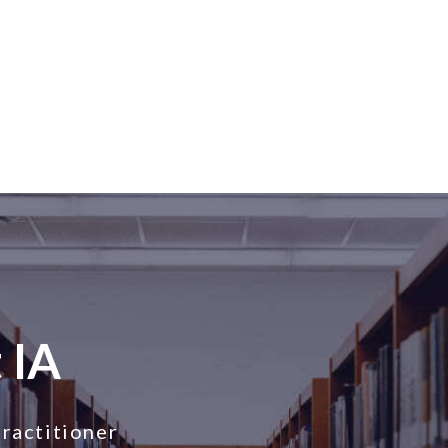
 IA
ractitioner