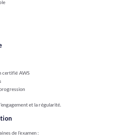
ble
e
 certifié AWS
s
 progression
’engagement et la régularité.
tion
ines de l’examen :