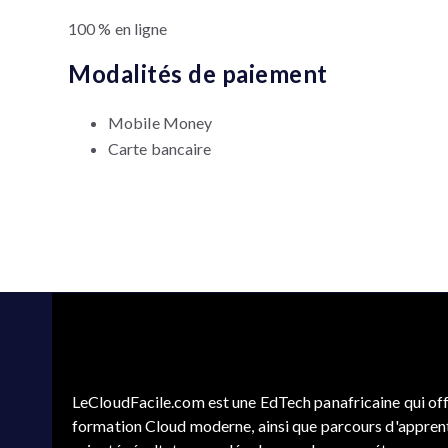
100 % en ligne
Modalités de paiement
Mobile Money
Carte bancaire
LeCloudFacile.com est une EdTech panafricaine qui of
formation Cloud moderne, ainsi que parcours d'apprent