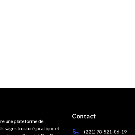
Contact
fre une plateforme de
issage structuré, pratique et
(221) 78-521-86-19